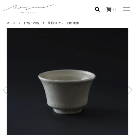
0
ホーム
汁椀・お椀
筒椀/キナリ 山野邊孝