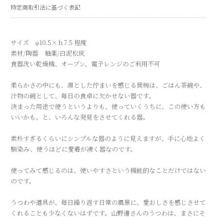
特定商取引法に基づく表記
サイズ φ10.5×ｈ7.5 程度
素材/陶器 釉薬/白泥松灰
食器洗い乾燥機、オーブン、電子レンジのご利用不可
柔らかさの中にも、凛とした佇まいを感じる筒椀は、ごはん茶碗や、
汁物の碗として、毎日の食卓に欠かせない器です。
決まった用途で使うというよりも、使っていくうちに、この使い方も
いいかも。と、いろんな発見をさせてくれる器。
素朴すぎるくらいにシンプルな器のように見えますが、手に心地よく
馴染み、使うほどに愛着が沸く器なのです。
使ってみて感じるのは、使いやすさという機能的なことだけではない
のです。
うつわや道具が、毎日繰り返す日常の風景に、愛おしさを感じさせて
くれることも少なくないはずです。山野邊さんのうつわは、まさにそ