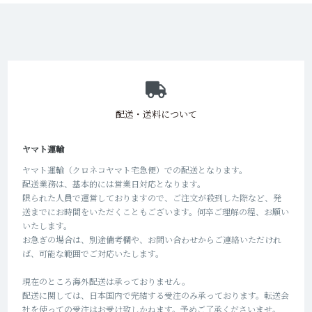
ショッピングガイド
配送・送料について
ヤマト運輸
ヤマト運輸（クロネコヤマト宅急便）での配送となります。
配送業務は、基本的には営業日対応となります。
限られた人員で運営しておりますので、ご注文が殺到した際など、発
送までにお時間をいただくこともございます。何卒ご理解の程、お願い
いたします。
お急ぎの場合は、別途備考欄や、お問い合わせからご連絡いただけれ
ば、可能な範囲でご対応いたします。
現在のところ海外配送は承っておりません。
配送に関しては、日本国内で完結する受注のみ承っております。転送会
社を使っての受注はお受け致しかねます。予めご了承くださいませ。