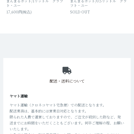
まんまるポット/1リットル クラフ
まんまるポット/0.5リットル クラ
ト・ユー
フト・ユー
17,600円(税込)
SOLD OUT
ショッピングガイド
配送・送料について
ヤマト運輸
ヤマト運輸（クロネコヤマト宅急便）での配送となります。
配送業務は、基本的には営業日対応となります。
限られた人員で運営しておりますので、ご注文が殺到した際など、発
送までにお時間をいただくこともございます。何卒ご理解の程、お願い
いたします。