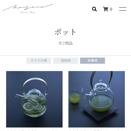
0
ポット
全2商品
おすすめ順
価格順
新着順