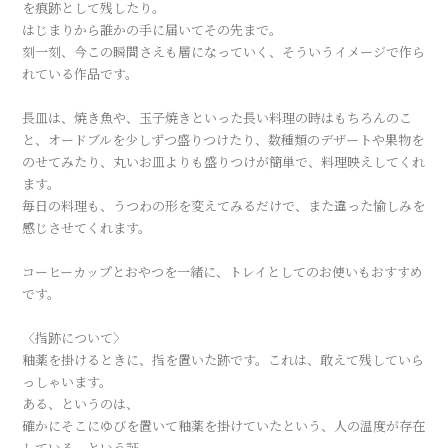
を痕跡として残したり。
はじまりから誰かの手に届いてその先まで。
刻一刻、今この瞬間さえも層になっていく、そういうイメージで作ら
れている作品です。
長皿は、焼き魚や、玉子焼きといった長い料理の時はもちろんのこ
と、オードブルを少しずつ盛りつけたり、数種類のデザートや果物を
のせてみたり、丸いお皿よりも盛りつけが簡単で、料理映えしてくれ
ます。
毎日の料理も、うつわの形を変えてみるだけで、また違った愉しみを
感じさせてくれます。
コーヒーカップとおやつを一緒に、トレイとしてのお使いもおすすめ
です。
〈指跡について〉
釉薬を掛けるときに、指を置いた跡です。これは、敢えて残していら
っしゃいます。
ある、というのは、
確かにそこにゆびを置いて釉薬を掛けていたという、人の温度が存在
している、という証。