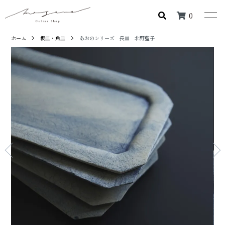
0
ホーム
板皿・角皿
あおのシリーズ 長皿 北野藍子