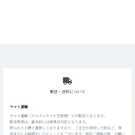
ショッピングガイド
配送・送料について
ヤマト運輸
ヤマト運輸（クロネコヤマト宅急便）での配送となります。
配送業務は、基本的には営業日対応となります。
限られた人員で運営しておりますので、ご注文が殺到した際など、発
送までにお時間をいただくこともございます。何卒ご理解の程、お願い