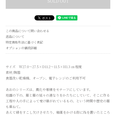
SOLD OUT
この商品について問い合わせる
返品について
特定商取引法に基づく表記
オプションの値段詳細
サイズ W27.0～27.5×D11.2～11.5×H1.3 ㎝ 程度
素材/陶器
食器洗い乾燥機、オーブン、電子レンジのご利用不可
あおのシリーズは、風化や堆積をモチーフにしています。
地面の下の、層と層の延々の連なりをかたちにしていて、そこに作る
工程や人の手によって受け継がれているもの、という時間や歴史の層
も重ねて。
あえて縁をすこし欠けさせたり、釉薬をかける際に指を置いたところ