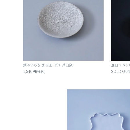
錆かいらぎ まる皿 （S）兵山窯
豆皿 チタ
1,540円(税込)
SOLD OU