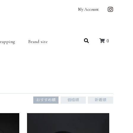
My Account
0
wrapping
Brand site
おすすめ順
価格順
新着順