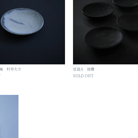
ン釉 村井大介
豆皿A 徒爾
T
SOLD OUT