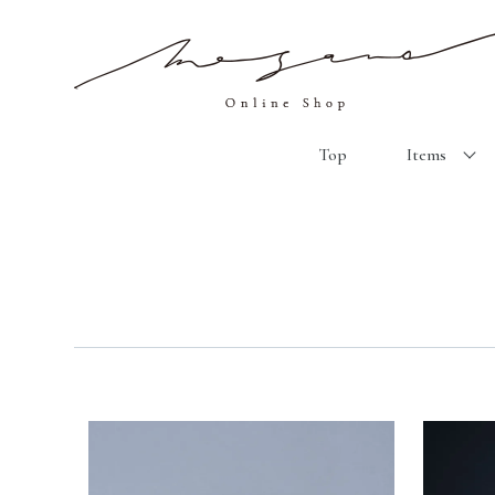
Top
Items