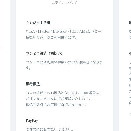
お支払いについて
クレジット決済
と
VISA / Master / DINERS / JCB / AMEX （ご一
括払いのみ）がご利用頂けます。
。
が
コンビニ決済（前払い）
こ
し
コンビニ決済利用の手数料はお客様負担となりま
す。
か
た
銀行振込
みずほ銀行へのお振込となります。口座番号は、
ご注文後、メールにてご連絡いたします。
承
振込手数料はお客様ご負担となります。
け
PayPay
ご注文時にお支払いください。