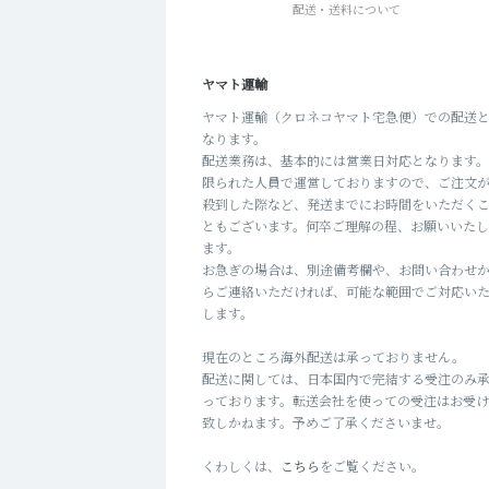
配送・送料について
ヤマト運輸
ヤマト運輸（クロネコヤマト宅急便）での配送
なります。
配送業務は、基本的には営業日対応となります
限られた人員で運営しておりますので、ご注文
殺到した際など、発送までにお時間をいただく
ともございます。何卒ご理解の程、お願いいた
ます。
お急ぎの場合は、別途備考欄や、お問い合わせ
らご連絡いただければ、可能な範囲でご対応い
します。
現在のところ海外配送は承っておりません。
配送に関しては、日本国内で完結する受注のみ
っております。転送会社を使っての受注はお受
致しかねます。予めご了承くださいませ。
くわしくは、
こちら
をご覧ください。