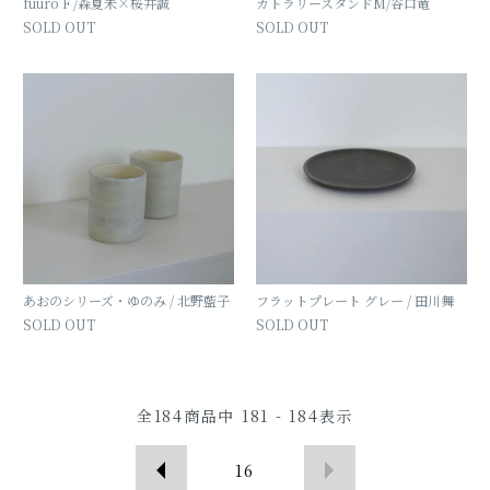
fuuro F /森夏未×桜井誠
カトラリースタンドM/谷口竜
SOLD OUT
SOLD OUT
あおのシリーズ・ゆのみ / 北野藍子
フラットプレート グレー / 田川舞
SOLD OUT
SOLD OUT
全
184
商品中
181 - 184
表示
16