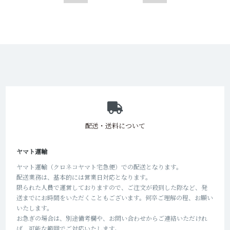
ショッピングガイド
配送・送料について
ヤマト運輸
ヤマト運輸（クロネコヤマト宅急便）での配送となります。
配送業務は、基本的には営業日対応となります。
限られた人員で運営しておりますので、ご注文が殺到した際など、発
送までにお時間をいただくこともございます。何卒ご理解の程、お願い
いたします。
お急ぎの場合は、別途備考欄や、お問い合わせからご連絡いただけれ
ば、可能な範囲でご対応いたします。