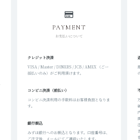
PAYMENT
お支払いについて
クレジット決済
と
VISA / Master / DINERS / JCB / AMEX （ご一
括払いのみ）がご利用頂けます。
。
が
コンビニ決済（前払い）
こ
し
コンビニ決済利用の手数料はお客様負担となりま
す。
か
た
銀行振込
みずほ銀行へのお振込となります。口座番号は、
ご注文後、メールにてご連絡いたします。